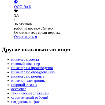
ООО
Эл 6
3.3
•
36
отзывов
рабочий поселок Линёво
Откликнитесь среди первых
Откликнуться
Другие пользователи ищут
инженер проекта
главный инженер
инженер на производство
инженер по оборудованию
инженер по ремонту
инженер-электроник
старший техник
developer
технический служащий
строительный рабочий
сотрудник в офис