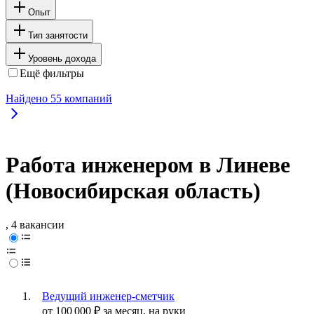
Опыт
Тип занятости
Уровень дохода
Ещё фильтры
Найдено
55
компаний
Работа инженером в Линеве
(Новосибирская область)
, 4 вакансии
Ведущий инженер-сметчик
от
100 000
₽
за месяц,
на руки